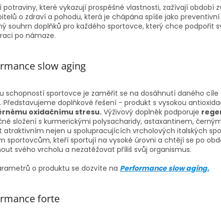
 potraviny, které vykazují prospěšné vlastnosti, zažívají období 
itelů o zdraví a pohodu, která je chápána spíše jako preventivní 
ý souhrn doplňků pro každého sportovce, který chce podpořit svů
raci po námaze.
ormance slow aging
ou schopností sportovce je zaměřit se na dosáhnutí daného cíle 
. Představujeme doplňkové řešení - produkt s vysokou antioxid
rnému oxidačnímu stresu.
Výživový doplněk podporuje
regen
čné složení s kurmerickými polysacharidy, astaxantinem, černý
t atraktivním nejen u spolupracujících vrcholových italských s
m sportovcům, kteří sportují na vysoké úrovni a chtějí se po ob
out svého vrcholu a nezatěžovat příliš svůj organismus.
arametrů o produktu se dozvíte na
Performance slow aging.
ormance forte