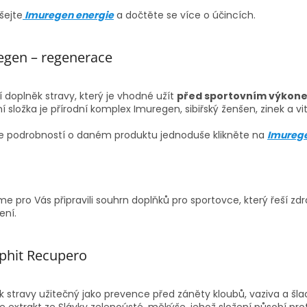
šejte
Imuregen energie
a dočtěte se více o účincích.
egen – regenerace
í doplněk stravy, který je vhodné užít
před sportovním výkonem,
í složka je přírodní komplex Imuregen, sibiřský ženšen, zinek a v
ce podrobností o daném produktu jednoduše klikněte na
Imurege
me pro Vás připravili souhrn doplňků pro sportovce, který řeší z
ní.
phit Recupero
 stravy užitečný jako prevence před záněty kloubů, vaziva a šla
je extrakt ze Slávky zelenoústé, měkýše, jehož složení působí prot