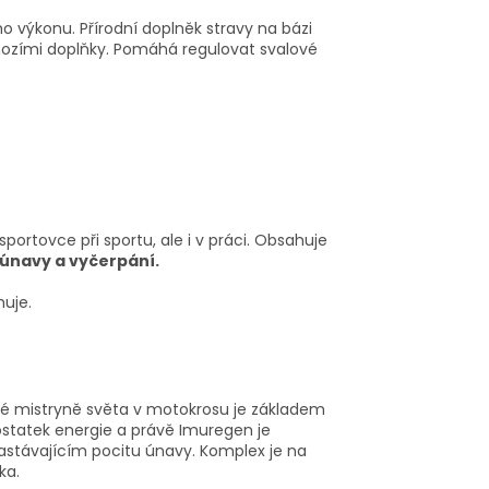
o výkonu. Přírodní doplněk stravy na bázi
chozími doplňky. Pomáhá regulovat svalové
ortovce při sportu, ale i v práci. Obsahuje
 únavy a vyčerpání.
huje.
é mistryně světa v motokrosu je základem
ostatek energie a právě Imuregen je
stávajícím pocitu únavy. Komplex je na
ka.