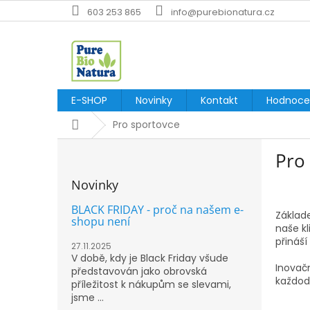
Přejít
603 253 865
info@purebionatura.cz
na
obsah
E-SHOP
Novinky
Kontakt
Hodnoce
Domů
Pro sportovce
P
Pro
o
s
Novinky
t
r
BLACK FRIDAY - proč na našem e-
Základe
a
shopu není
naše kl
n
přináší
27.11.2025
n
V době, kdy je Black Friday všude
í
Inovačn
představován jako obrovská
p
každod
příležitost k nákupům se slevami,
a
jsme ...