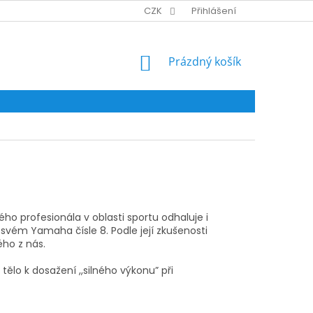
CZK
Přihlášení
NÁKUPNÍ
Prázdný košík
KOŠÍK
ho profesionála v oblasti sportu odhaluje i
svém Yamaha čísle 8. Podle její zkušenosti
ého z nás.
tělo k dosažení ,,silného výkonu” při