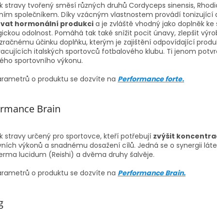
k stravy tvořený směsí různých druhů Cordyceps sinensis, Rhodi
ním společníkem. Díky vzácným vlastnostem provádí tonizující 
ovat hormonální produkci
a je zvláště vhodný jako doplněk ke 
gickou odolnost. Pomáhá tak také snížit pocit únavy, zlepšit výro
zračnému účinku doplňku, kterým je zajištění odpovídající produk
acujících italských sportovců fotbalového klubu. Ti jenom potvrd
ého sportovního výkonu.
arametrů o produktu se dozvíte na
Performance forte.
ormance Brain
 stravy určený pro sportovce, kteří potřebují
zvýšit koncentra
vních výkonů a snadnému dosažení cílů. Jedná se o synergii lát
rma lucidum (Reishi) a dvěma druhy šalvěje.
arametrů o produktu se dozvíte na
Performance Brain.
g