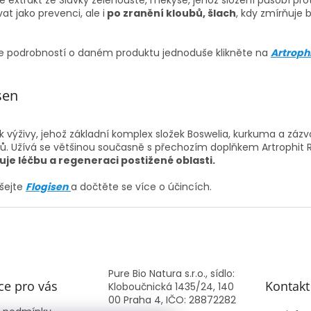
vat jako prevenci, ale i
po zranění kloubů, šlach
, kdy zmírňuje 
ce podrobností o daném produktu jednoduše klikněte na
Artroph
sen
 výživy, jehož základní komplex složek Boswelia, kurkuma a zázv
bů. Užívá se většinou současně s přechozím doplňkem Artrophit
uje léčbu a regeneraci postižené oblasti.
šejte
Flogisen
a dočtěte se více o účincích.
Pure Bio Natura s.r.o., sídlo:
ce pro vás
Kontakt
Kloboučnická 1435/24, 140
00 Praha 4, IČO: 28872282