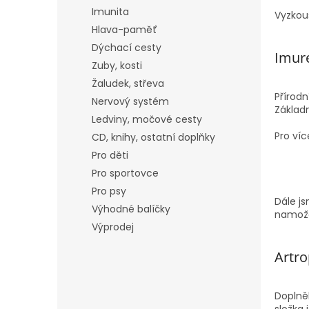
Imunita
Vyzkou
Hlava-paměť
Dýchací cesty
Imur
Zuby, kosti
Žaludek, střeva
Přírodn
Nervový systém
Základn
Ledviny, močové cesty
Pro ví
CD, knihy, ostatní doplňky
Pro děti
Pro sportovce
Pro psy
Dále js
Výhodné balíčky
namože
Výprodej
Artro
Doplněk
složka 