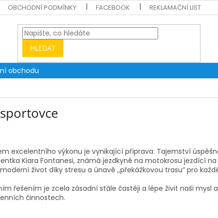
OBCHODNÍ PODMÍNKY
FACEBOOK
REKLAMAČNÍ LIST
HLEDAT
ní obchodu
 sportovce
m excelentního výkonu je vynikající příprava. Tajemství úspěšné
ientka Kiara Fontanesi, známá jezdkyně na motokrosu jezdící na 
 moderní život díky stresu a únavě ,,překážkovou trasu” pro každ
ím řešením je zcela zásadní stále častěji a lépe živit naši mysl a 
enních činnostech.