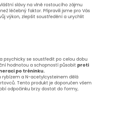
zvláštní slávy na vlně rostoucího zájmu
než léčebný faktor. Připravili jsme pro Vás
j výkon, zlepšit soustředění a urychlit
a psychicky se soustředit po celou dobu
ační hodnotou a schopností působit
proti
eraci po tréninku.
m rybízem a N-acetylcysteinem dělá
portovců. Tento produkt je doporučen všem
dobí odpočinku brzy dostat do formy,