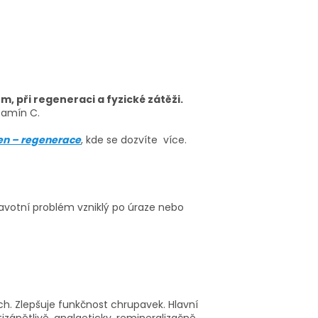
 při regeneraci a fyzické zátěži.
itamín C.
n – regenerace
, kde se dozvíte více.
dravotní problém vzniklý po úraze nebo
ch. Zlepšuje funkčnost chrupavek. Hlavní
izánětlivě, analgeticky, remineralizačně.