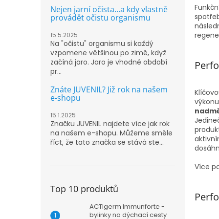
n
Funkční
Nejen jarní očista...a kdy vlastně
e
spotřeb
provádět očistu organismu
l
následn
regene
15.5.2025
Na "očistu" organismu si každý
vzpomene většinou po zimě, když
začíná jaro. Jaro je vhodné období
Perf
pr...
Znáte JUVENIL? Již rok na našem
Klíčov
e-shopu
výkonu
nadmě
15.1.2025
Jedine
Značku JUVENIL najdete více jak rok
produk
na našem e-shopu. Můžeme směle
aktivní
říct, že tato značka se stává ste...
dosáhn
Více p
Top 10 produktů
Perf
ACTIgerm Immunforte -
bylinky na dýchací cesty