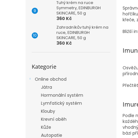
Tuhý krém na ruce
Symmetry, EDINBURGH
Správná
SKINCARE, 50 g
hořčík
360 Kč
křeče, 
Zahradníkův tuhý krém na
Bližší 
ruce, EDINBURGH
SKINCARE, 50 g
360 Kč
Imun
Přeskočit
Kategorie
kategorie
Osvěžuj
přírodn
Online obchod
Přečtět
Játra
Hormonální systém
Imure
Lymfatický systém
Klouby
Podle n
Krevní oběh
každéh
Kůže
vhodný
bázi p
Autopatie