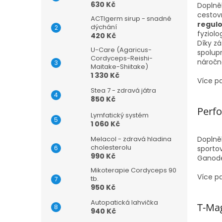
630 Kč
Doplně
cestov
ACTIgerm sirup - snadné
regul
dýchání
fyziolo
420 Kč
Díky zá
U-Care (Agaricus-
spolupr
Cordyceps-Reishi-
náročn
Maitake-Shiitake)
1 330 Kč
Více p
Stea 7 - zdravá játra
850 Kč
Perf
Lymfatický systém
1 060 Kč
Doplněk
Melacol - zdravá hladina
cholesterolu
sporto
990 Kč
Ganode
Mikoterapie Cordyceps 90
Více p
tb.
950 Kč
Autopatická lahvička
T-Ma
940 Kč