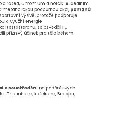
ola rosea, Chromium a hořčík je ideálním
a metabolickou podpůrnou akci,
pomáhá
sportovní výživě, protože podporuje
bu a využití energie.
ci testosteronu, se osvědčil i u
ili příznivý účinek pro tělo během
ci a soustředění
na podání svých
ek s Theaninem, kofeinem, Bacopa,