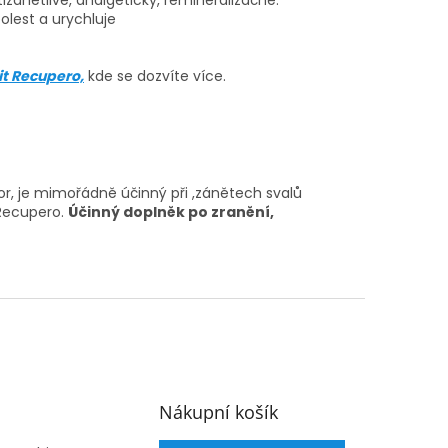
bolest a urychluje
it Recupero,
kde se dozvíte více.
or, je mimořádně účinný při ,zánětech svalů
 Recupero.
Účinný doplněk po zranění,
Nákupní košík