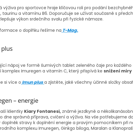
 výživa pro sportovce hraje klíčovou roli pro podání bezchybnéh
u, taurinu a vitamínu B6. Doporučuje se užívat současně s před
zlepšuje výkon srdečního svalu při fyzické námaze.
informace o doplňku řešíme na
T-Mag.
 plus
ící nápoj ve formě šumivých tablet zeleného čaje pro každého sp
í komplex Imuregen a vitamín C, který přispívá ke
snížení míry
e si více o
Imun plus
a zjistěte, jaké všechny účinné složky obsa
gen – energie
aší klientky
Kiary Fontanesi,
známé jezdkyně a několikanásobn
o dne správná příprava, cvičení a výživa. Na vše potřebujeme d
 doplněk stravy k doplnění energie a pravým pomocníkem při na
řírodního komplexu Imuregen, Ginkgo biloga, Maralan a Klanopraš