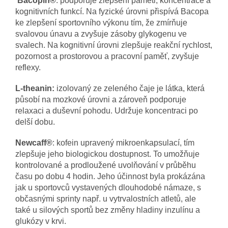
Bacopin®
: podporuje zlepšení paměti, koncentrace a
kognitivních funkcí. Na fyzické úrovni přispívá Bacopa
ke zlepšení sportovního výkonu tím, že zmírňuje
svalovou únavu a zvyšuje zásoby glykogenu ve
svalech. Na kognitivní úrovni zlepšuje reakční rychlost,
pozornost a prostorovou a pracovní paměť, zvyšuje
reflexy.
L-theanin:
izolovaný ze zeleného čaje je látka, která
působí na mozkové úrovni a zároveň podporuje
relaxaci a duševní pohodu. Udržuje koncentraci po
delší dobu.
Newcaff®
: kofein upravený mikroenkapsulací, tím
zlepšuje jeho biologickou dostupnost. To umožňuje
kontrolované a prodloužené uvolňování v průběhu
času po dobu 4 hodin. Jeho účinnost byla prokázána
jak u sportovců vystavených dlouhodobé námaze, s
občasnými sprinty např. u vytrvalostních atletů, ale
také u silových sportů bez změny hladiny inzulínu a
glukózy v krvi.