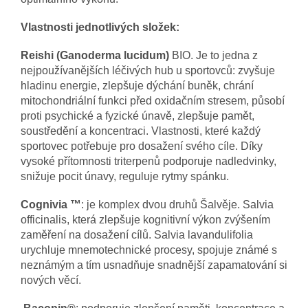
Vlastnosti jednotlivých složek:
Reishi (Ganoderma lucidum)
BIO. Je to jedna z
nejpoužívanějších léčivých hub u sportovců: zvyšuje
hladinu energie, zlepšuje dýchání buněk, chrání
mitochondriální funkci před oxidačním stresem, působí
proti psychické a fyzické únavě, zlepšuje pamět,
soustředění a koncentraci. Vlastnosti, které každý
sportovec potřebuje pro dosažení svého cíle. Díky
vysoké přítomnosti triterpenů podporuje nadledvinky,
snižuje pocit únavy, reguluje rytmy spánku.
Cognivia ™
: je komplex dvou druhů Šalvěje. Salvia
officinalis, která zlepšuje kognitivní výkon zvýšením
zaměření na dosažení cílů. Salvia lavandulifolia
urychluje mnemotechnické procesy, spojuje známé s
neznámým a tím usnadňuje snadnější zapamatování si
nových věcí.