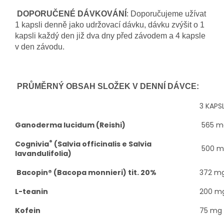
DOPORUČENÉ DÁVKOVÁNÍ
: D
oporučujeme užívat
1 kapsli denně jako udržovací dávku, dávku zvýšit o 1
kapsli každý den již dva dny před závodem a 4 kapsle
v den závodu.
PRŮMĚRNÝ OBSAH SLOŽEK V DENNÍ DÁVCE:
3 KAPS
Ganoderma lucidum (Reishi)
565 m
®
Cognivia
(Salvia officinalis e Salvia
500 m
lavandulifolia)
Bacopin® (Bacopa monnieri) tit. 20%
372 m
L-teanin
200 m
Kofein
75 mg