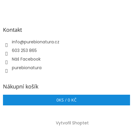
Kontakt
info
@
purebionatura.cz
603 253 865
Náš Facebook
purebionatura
Nákupní košík
0
KS /
0 KČ
Vytvořil Shoptet