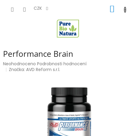
Přejít
NÁKUP
na
CZK
obsah
KOŠÍK
Performance Brain
Průměrné
Neohodnoceno
Podrobnosti hodnocení
hodnocení
Značka:
AVD Reform s.r.l.
produktu
je
0,0
z
5
hvězdiček.