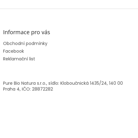
Z
á
p
a
Informace pro vás
t
Obchodní podmínky
í
Facebook
Reklamační list
Pure Bio Natura s.r.o., sídlo: Kloboučnická 1435/24, 140 00
Praha 4, IČO: 28872282