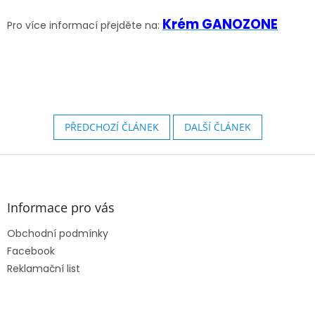
Krém GANOZONE
Pro více informací přejděte na:
PŘEDCHOZÍ ČLÁNEK
DALŠÍ ČLÁNEK
Z
á
p
a
Informace pro vás
t
Obchodní podmínky
í
Facebook
Reklamační list