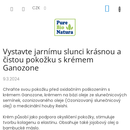
Přejít
NÁKUP
na
CZK
obsah
KOŠÍK
Vystavte jarnímu slunci krásnou a
čistou pokožku s krémem
Ganozone
9.3.2024
Chraňte svou pokožku před oxidačním poškozením s
krémem Ganozone, krémem na bázi oleje ze slunečnicových
semínek, ozonizovaného oleje (Ozonizovaný slunečnicový
olej) a medicinální houby Reishi.
Krém působí jako podpora okysličení pokožky, stimuluje
tvorbu kolagenu a elastinu. Obsahuje také jojobový olej a
bambucké máslo.