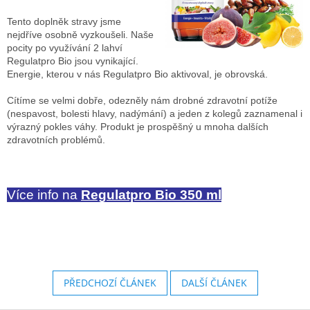
Tento doplněk stravy jsme
nejdříve osobně vyzkoušeli. Naše
pocity po využívání 2 lahví
Regulatpro Bio jsou vynikající.
Energie, kterou v nás Regulatpro Bio aktivoval, je obrovská.
Cítíme se velmi dobře, odezněly nám drobné zdravotní potíže
(nespavost, bolesti hlavy, nadýmání) a jeden z kolegů zaznamenal i
výrazný pokles váhy. Produkt je prospěšný u mnoha dalších
zdravotních problémů.
Více info na
Regulatpro Bio 350 ml
PŘEDCHOZÍ ČLÁNEK
DALŠÍ ČLÁNEK