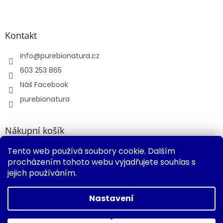
Kontakt
info
@
purebionatura.cz
603 253 865
Náš Facebook
purebionatura
Nákupní košík
Tento web používá soubory cookie. Dalším
0
KS /
0 KČ
procházením tohoto webu vyjadřujete souhlas s
jejich používáním.
Vytvořil Shoptet
Nastavení
Copyright 2026
Pure Bio Natura s.r.o.
. Všechna práva