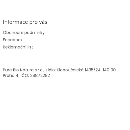
Z
á
p
a
Informace pro vás
t
Obchodní podmínky
í
Facebook
Reklamační list
Pure Bio Natura s.r.o., sídlo: Kloboučnická 1435/24, 140 00
Praha 4, IČO: 28872282