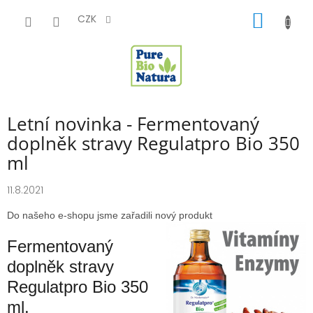
Přejít
NÁKUP
na
CZK
obsah
KOŠÍK
Letní novinka - Fermentovaný
doplněk stravy Regulatpro Bio 350
ml
11.8.2021
Do našeho e-shopu jsme zařadili nový produkt
Fermentovaný
doplněk stravy
Regulatpro Bio 350
ml.