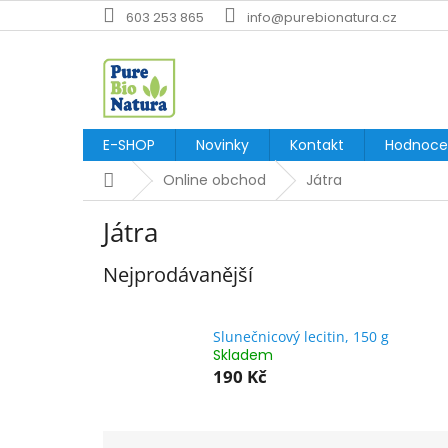
Přejít
603 253 865
info@purebionatura.cz
na
obsah
E-SHOP
Novinky
Kontakt
Hodnoce
Domů
Online obchod
Játra
Játra
Nejprodávanější
Slunečnicový lecitin, 150 g
Skladem
190 Kč
Ř