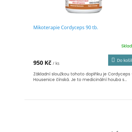
k
t
ů
Mikoterapie Cordyceps 90 tb.
Skla
Do koší
950 Kč
/ ks
Základní sloužkou tohoto doplňku je Cordyceps 
Housenice čínská. Je to medicinální houba s...
Z
á
p
a
t