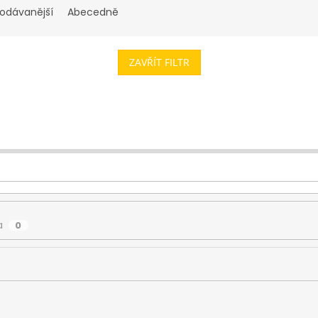
rodávanější
Abecedně
ZAVŘÍT FILTR
a
0