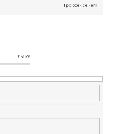
1
položek celkem
951
Kč