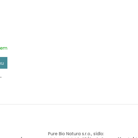
dem
ku
-
O
v
l
á
d
a
c
Pure Bio Natura s.r.o., sídlo: