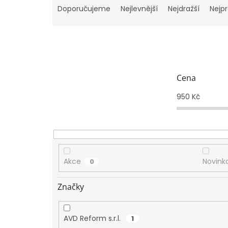
a
Doporučujeme
Nejlevnější
Nejdražší
Nejp
z
e
n
í
p
r
Cena
o
d
950
Kč
u
k
t
ů
Akce
Novink
0
Značky
AVD Reform s.r.l.
1