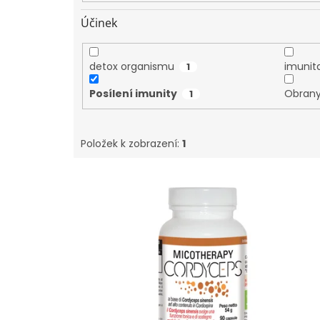
Účinek
detox organismu
imunit
1
Posílení imunity
Obrany
1
Položek k zobrazení:
1
V
ý
p
i
s
p
r
o
d
u