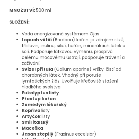
MNOŽSTVÍ:
500 ml
SLOŽENÍ:
Voda energizovaná systémem Ojas
Lopuch větší
(Bardana) kořen: je zdrojem slizů,
tříslovin, inulinu, silicí, hořčin, minerálních látek a
solí. Podporuje látkovou výměnu, prospívá
celému močovému ústrojí, podporuje trávení a
zažívání.
Svízel přítula
(Galium aparine) vršky: čistí od
chorobných látek. Vhodný při poruše
lymfatických žláz. Uvolňuje křečovité stažení
hladkého svalstva
Eukalyptus listy
Přestup kořen
Zemědým lékařský
Kopřiva
listy
Artyčok
listy
Smil italský
Maceška
Jasan ztepilý
(Fraxinus excelsior)