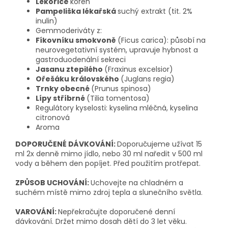
Lékořice
kořen
Pampeliška lékařská
suchý extrakt (tit. 2%
inulin)
Gemmoderiváty z:
Fíkovníku smokvoně
(Ficus carica): působí na
neurovegetativní systém, upravuje hybnost a
gastroduodenální sekreci
Jasanu ztepilého
(Fraxinus excelsior)
Ořešáku královského
(Juglans regia)
Trnky obecné
(Prunus spinosa)
Lípy stříbrné
(Tilia tomentosa)
Regulátory kyselosti: kyselina mléčná, kyselina
citronová
Aroma
DOPORUČENÉ DÁVKOVÁNÍ:
Doporučujeme užívat 15
ml 2x denně mimo jídlo, nebo 30 ml naředit v 500 ml
vody a během den popíjet. Před použitím protřepat.
ZPŮSOB UCHOVÁNÍ:
Uchovejte na chladném a
suchém místě mimo zdroj tepla a slunečního světla.
VAROVÁNÍ:
Nepřekračujte doporučené denní
dávkování. Držet mimo dosah dětí do 3 let věku.