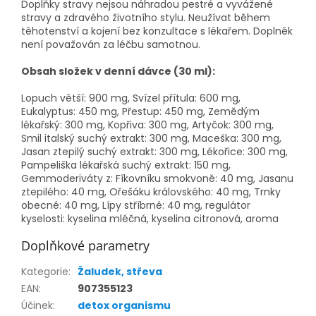
Doplňky stravy nejsou náhradou pestré a vyvážené
stravy a zdravého životního stylu. Neužívat během
těhotenství a kojení bez konzultace s lékařem. Doplněk
není považován za léčbu samotnou.
Obsah složek v denní dávce (30 ml):
Lopuch větší: 900 mg, Svízel přítula: 600 mg,
Eukalyptus: 450 mg, Přestup: 450 mg, Zemědým
lékařský: 300 mg, Kopřiva: 300 mg, Artyčok: 300 mg,
Smil italský suchý extrakt: 300 mg, Maceška: 300 mg,
Jasan ztepilý suchý extrakt: 300 mg, Lékořice: 300 mg,
Pampeliška lékařská suchý extrakt: 150 mg,
Gemmoderiváty z: Fíkovníku smokvoně: 40 mg, Jasanu
ztepilého: 40 mg, Ořešáku královského: 40 mg, Trnky
obecné: 40 mg, Lípy stříbrné: 40 mg, regulátor
kyselosti: kyselina mléčná, kyselina citronová, aroma
Doplňkové parametry
Kategorie
:
Žaludek, střeva
EAN
:
907355123
Účinek
:
detox organismu