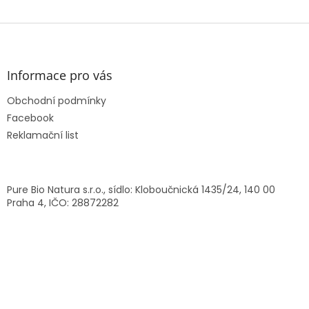
Z
á
p
a
Informace pro vás
t
Obchodní podmínky
í
Facebook
Reklamační list
Pure Bio Natura s.r.o., sídlo: Kloboučnická 1435/24, 140 00
Praha 4, IČO: 28872282