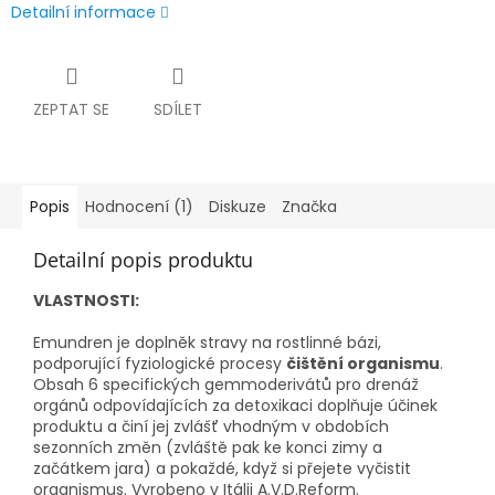
Detailní informace
ZEPTAT SE
SDÍLET
Popis
Hodnocení (1)
Diskuze
Značka
Detailní popis produktu
VLASTNOSTI:
Emundren je doplněk stravy na rostlinné bázi,
podporující fyziologické procesy
čištění organismu
.
Obsah 6 specifických gemmoderivátů pro drenáž
orgánů odpovídajících za detoxikaci doplňuje účinek
produktu a činí jej zvlášť vhodným v obdobích
sezonních změn (zvláště pak ke konci zimy a
začátkem jara) a pokaždé, když si přejete vyčistit
organismus. Vyrobeno v Itálii A.V.D.Reform.