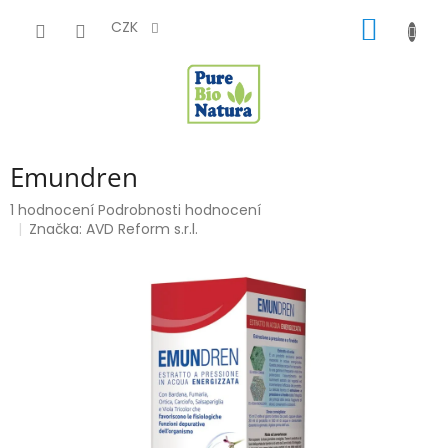
Přejít
NÁKUP
na
CZK
obsah
KOŠÍK
Emundren
Průměrné
1 hodnocení
Podrobnosti hodnocení
hodnocení
Značka:
AVD Reform s.r.l.
produktu
je
5,0
z
5
hvězdiček.