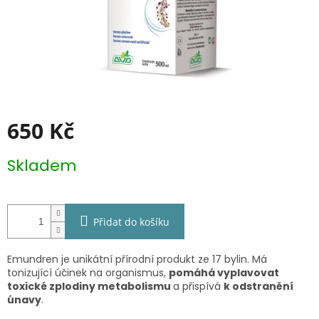
650 Kč
Měrná
Skladem
cena:
Přidat do košíku
Emundren je unikátní přírodní produkt ze 17 bylin. Má
tonizující účinek na organismus,
p
omáhá vyplavovat
toxické zplodiny metabolismu
a přispívá
k odstranění
únavy
.