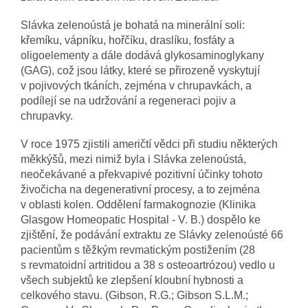
Slávka zelenoústá je bohatá na minerální soli:
křemíku, vápníku, hořčíku, draslíku, fosfáty a
oligoelementy a dále dodává glykosaminoglykany
(GAG), což jsou látky, které se přirozeně vyskytují
v pojivových tkáních, zejména v chrupavkách, a
podílejí se na udržování a regeneraci pojiv a
chrupavky.
V roce 1975 zjistili američtí vědci při studiu některých
měkkýšů, mezi nimiž byla i Slávka zelenoústá,
neočekávané a překvapivé pozitivní účinky tohoto
živočicha na degenerativní procesy, a to zejména
v oblasti kolen. Oddělení farmakognozie (Klinika
Glasgow Homeopatic Hospital - V. B.) dospělo ke
zjištění, že podávání extraktu ze Slávky zelenoústé 66
pacientům s těžkým revmatickým postižením (28
s revmatoidní artritidou a 38 s osteoartrózou) vedlo u
všech subjektů ke zlepšení kloubní hybnosti a
celkového stavu. (Gibson, R.G.; Gibson S.L.M.;