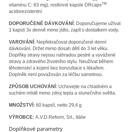
TM
vitamínu C: 63 mg), rostlinné kapsle DRcaps
acidorezistentní
DOPORU
Č
EN
É
D
Á
VKOV
Á
N
Í
:
Doporučujeme užívat
1 kapsli 3x denně mimo jídlo, zapít s dostatkem vody.
VAROVÁNÍ:
Nepřekračovat doporučené denní
dávkování. Držet mimo dosah dětí do 3 let věku.
Doplňky stravy nejsou náhradou pestré a vyvážené
stravy a zdravého životního stylu. Neužívat během
těhotenství a kojení bez konzultace s lékařem.
Doplněk není považován za léčbu samotnou.
ZPŮSOB UCHOVÁNÍ:
Uchovejte na chladném a
suchém místě mimo zdroj tepla a slunečního světla.
MNOŽSTVÍ:
60 kapslí, netto 29,4 g
VÝROBCE:
A.V.D.Reform, Srl., Itálie
Doplňkové parametry