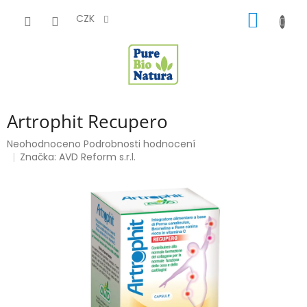
Přejít
NÁKUP
na
CZK
obsah
KOŠÍK
Artrophit Recupero
Průměrné
Neohodnoceno
Podrobnosti hodnocení
hodnocení
Značka:
AVD Reform s.r.l.
produktu
je
0,0
z
5
hvězdiček.