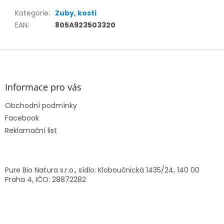
Kategorie
:
Zuby, kosti
EAN
:
805A923503320
Z
á
p
a
Informace pro vás
t
Obchodní podmínky
í
Facebook
Reklamační list
Pure Bio Natura s.r.o., sídlo: Kloboučnická 1435/24, 140 00
Praha 4, IČO: 28872282