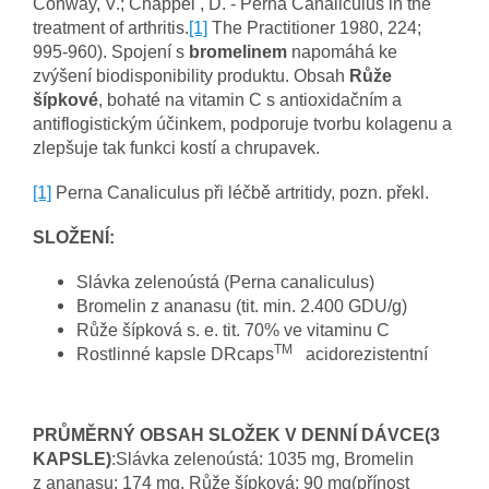
Conway, V.; Chappel , D. - Perna Canaliculus in the
treatment of arthritis.
[1]
The Practitioner 1980, 224;
995-960). Spojení s
bromelinem
napomáhá ke
zvýšení biodisponibility produktu. Obsah
Růže
šípkové
, bohaté na vitamin C s antioxidačním a
antiflogistickým účinkem, podporuje tvorbu kolagenu a
zlepšuje tak funkci kostí a chrupavek.
[1]
Perna Canaliculus při léčbě artritidy, pozn. překl.
SLOŽENÍ:
Slávka zelenoústá (Perna canaliculus)
Bromelin z ananasu (tit. min. 2.400 GDU/g)
Růže šípková s. e. tit. 70% ve vitaminu C
TM
Rostlinné kapsle DRcaps
acidorezistentní
PRŮMĚRNÝ OBSAH SLOŽEK V DENNÍ DÁVCE(3
KAPSLE)
:Slávka zelenoústá: 1035 mg, Bromelin
z ananasu: 174 mg, Růže šípková: 90 mg(přínost