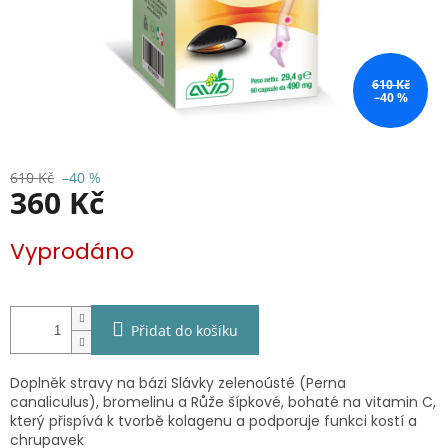
610 Kč
–40 %
610 Kč
–40 %
360 Kč
Měrná
Vyprodáno
cena:
Přidat do košíku
Doplněk stravy na bázi Slávky zelenoústé (Perna
canaliculus), bromelinu a Růže šípkové, bohaté na vitamin C,
který přispívá k tvorbě kolagenu a podporuje funkci kostí a
chrupavek