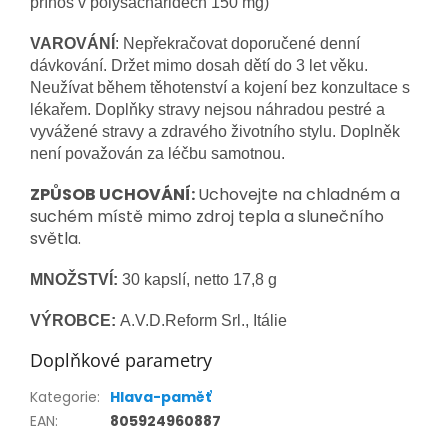
přínos v polysacharidech 150 mg)
VAROVÁNÍ
: Nepřekračovat doporučené denní
dávkování. Držet mimo dosah dětí do 3 let věku.
Neužívat během těhotenství a kojení bez konzultace s
lékařem. Doplňky stravy nejsou náhradou pestré a
vyvážené stravy a zdravého životního stylu. Doplněk
není považován za léčbu samotnou.
ZPŮSOB UCHOVÁNÍ:
Uchovejte na chladném a
suchém místě mimo zdroj tepla a slunečního
světla.
MNOŽSTVÍ:
30 kapslí, netto 17,8 g
VÝROBCE:
A.V.D.Reform Srl., Itálie
Doplňkové parametry
Kategorie
:
Hlava-paměť
EAN
:
805924960887