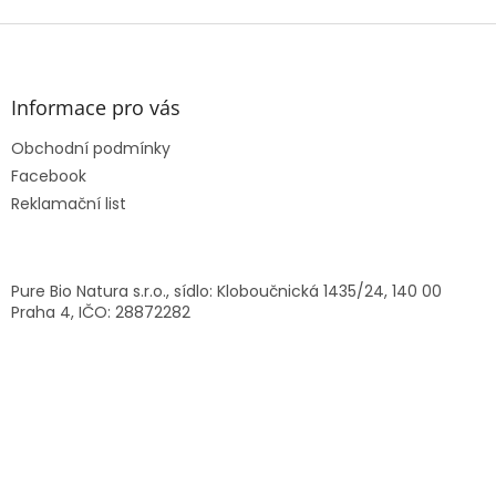
Z
á
p
a
Informace pro vás
t
Obchodní podmínky
í
Facebook
Reklamační list
Pure Bio Natura s.r.o., sídlo: Kloboučnická 1435/24, 140 00
Praha 4, IČO: 28872282