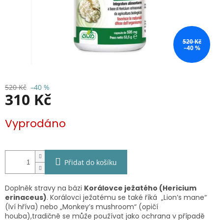
520 Kč
–40 %
520 Kč
–40 %
310 Kč
Měrná
Vyprodáno
cena:
Přidat do košíku
Doplněk stravy na bázi
Korálovce ježatého (Hericium
erinaceus)
. Korálovci ježatému se také říká „Lion’s mane“
(lví hříva) nebo „Monkey’s mushroom“ (opičí
houba),tradičně se může používat jako ochrana v případě