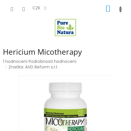
Přejít
NÁKUP
na
CZK
obsah
KOŠÍK
Hericium Micotherapy
Průměrné
1 hodnocení
Podrobnosti hodnocení
hodnocení
Značka:
AVD Reform s.r.l.
produktu
je
5,0
z
5
hvězdiček.