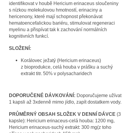
identifikovat v houbě Hericium erinaceus sloučeniny
s nízkou molekulovou hmotností, erinaciny a
hericenony, které mají schopnost překonávat
hematoencefalickou bariéru, stimulovat regeneraci
myelinu a přispívat tak k zachování normálních
kognitivních funkcí.
SLOŽENÍ:
Korálovec ježatý (Hericium erinaceus)
z bioprodukce, celá houba v prášku a suchý
extrakt titr. 50% v polysacharidech
DOPORUČENÉ DÁVKOVÁNÍ:
Doporučujeme užívat
1 kapsli až 3xdenně mimo jídlo, zapít dostatkem vody.
PRŮMĚRNÝ OBSAH SLOŽEK V DENNÍ DÁVCE
(3
kapsle): Hericium erinaceus-celá houba: 1200 mg,
Hericium erinaceus-suchý extrakt: 300 mg(z toho